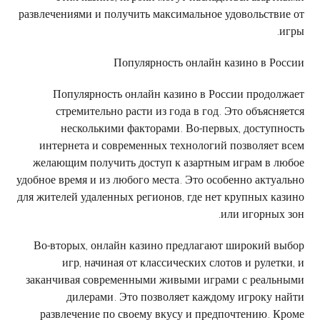
развлечениями и получить максимальное удовольствие от
игры.
Популярность онлайн казино в России
Популярность онлайн казино в России продолжает
стремительно расти из года в год. Это объясняется
несколькими факторами. Во-первых, доступность
интернета и современных технологий позволяет всем
желающим получить доступ к азартным играм в любое
удобное время и из любого места. Это особенно актуально
для жителей удаленных регионов, где нет крупных казино
или игорных зон.
Во-вторых, онлайн казино предлагают широкий выбор
игр, начиная от классических слотов и рулетки, и
заканчивая современными живыми играми с реальными
дилерами. Это позволяет каждому игроку найти
развлечение по своему вкусу и предпочтению. Кроме