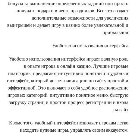
бонусы за выполнение определенных заданий или просто
получать подарки в честь праздников. Все это создает
дополнительные возможности для увеличения
выигрышей и делает игру в казино более увлекательной и
прибыльной.
Удобство использования интерфейса
Удобство использования интерфейса играет важную роль
в опыте игрока в онлайн казино. Лучшие игровые
платформы предлагают интуитивно понятный и удобный
интерфейс, который делает навигацию по сайту простой и
эффективной. Это включает в себя удобное расположение
игровых категорий, интуитивно понятное меню, быструю
загрузку страниц и простой процесс регистрации и входа
на сайт.
Кроме того, удобный интерфейс позволяет игрокам легко
находить нужные игры, управлять своим аккаунтом,