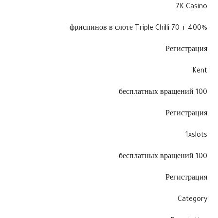
7K Casino
400% + 70 фриспинов в слоте Triple Chilli
Регистрация
Kent
100 бесплатных вращений
Регистрация
1xslots
100 бесплатных вращений
Регистрация
Category