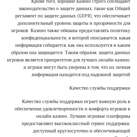
Кроме того, хорошие казино строго соблюдают
законодательство о защите данных, такие как Общий
регламент по защите данных (GDPR), что обеспечивает
дополнительный уровень защиты и прозрачности для
игроков. Казино также обязаны предоставлять политику
конфиденциальности, в которой описывается, какая
информация собирается, как она используется и каким
образом она защищается. Таким образом, защита данных
игроков является приоритетом для лучших онлайн казино,
и игроки могут быть уверены в том, что их личная
информация находится под надежной защитой.
Качество службы поддержки
Качество службы поддержки играет важную роль в
обеспечении удовлетворенности и комфорта игроков в
онлайн казино. Лучшие игровые платформы
предоставляют высококлассный сервис поддержки,
доступный круглосуточно и обеспечивающий