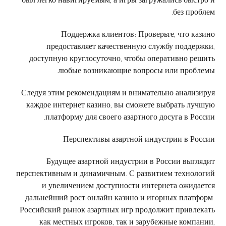
был легко навигируемым, а игры загружались быстро и
без проблем.
Поддержка клиентов: Проверьте, что казино
предоставляет качественную службу поддержки,
доступную круглосуточно, чтобы оперативно решить
любые возникающие вопросы или проблемы.
Следуя этим рекомендациям и внимательно анализируя
каждое интернет казино, вы сможете выбрать лучшую
платформу для своего азартного досуга в России.
Перспективы азартной индустрии в России
Будущее азартной индустрии в России выглядит
перспективным и динамичным. С развитием технологий
и увеличением доступности интернета ожидается
дальнейший рост онлайн казино и игорных платформ.
Российский рынок азартных игр продолжит привлекать
как местных игроков, так и зарубежные компании,