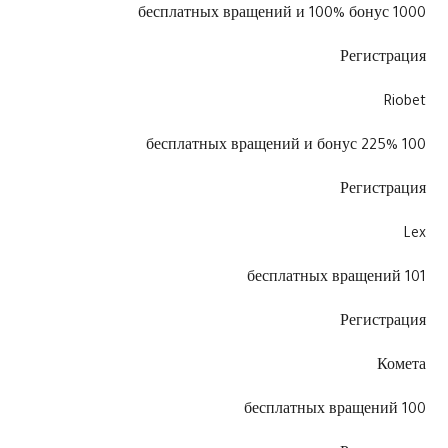
1000 бесплатных вращений и 100% бонус
Регистрация
Riobet
100 бесплатных вращений и бонус 225%
Регистрация
Lex
101 бесплатных вращений
Регистрация
Комета
100 бесплатных вращений