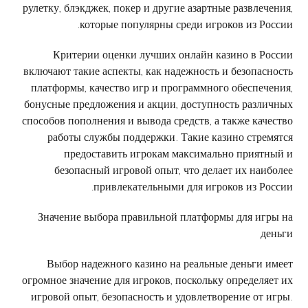
рулетку, блэкджек, покер и другие азартные развлечения,
которые популярны среди игроков из России.
Критерии оценки лучших онлайн казино в России
включают такие аспекты, как надежность и безопасность
платформы, качество игр и программного обеспечения,
бонусные предложения и акции, доступность различных
способов пополнения и вывода средств, а также качество
работы службы поддержки. Такие казино стремятся
предоставить игрокам максимально приятный и
безопасный игровой опыт, что делает их наиболее
привлекательными для игроков из России.
Значение выбора правильной платформы для игры на
деньги
Выбор надежного казино на реальные деньги имеет
огромное значение для игроков, поскольку определяет их
игровой опыт, безопасность и удовлетворение от игры.