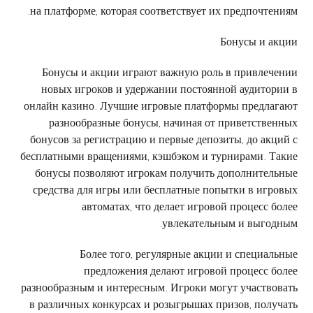
на платформе, которая соответствует их предпочтениям.
Бонусы и акции
Бонусы и акции играют важную роль в привлечении
новых игроков и удержании постоянной аудитории в
онлайн казино. Лучшие игровые платформы предлагают
разнообразные бонусы, начиная от приветственных
бонусов за регистрацию и первые депозиты, до акций с
бесплатными вращениями, кэшбэком и турнирами. Такие
бонусы позволяют игрокам получить дополнительные
средства для игры или бесплатные попытки в игровых
автоматах, что делает игровой процесс более
увлекательным и выгодным.
Более того, регулярные акции и специальные
предложения делают игровой процесс более
разнообразным и интересным. Игроки могут участвовать
в различных конкурсах и розыгрышах призов, получать