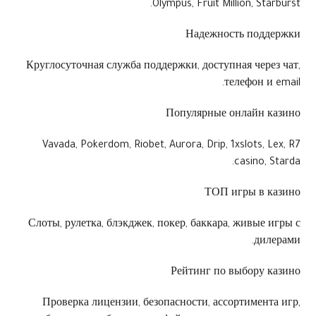
Olympus, Fruit Million, Starburst.
Надежность поддержки
Круглосуточная служба поддержки, доступная через чат,
телефон и email.
Популярные онлайн казино
Vavada, Pokerdom, Riobet, Aurora, Drip, 1xslots, Lex, R7
casino, Starda.
ТОП игры в казино
Слоты, рулетка, блэкджек, покер, баккара, живые игры с
дилерами.
Рейтинг по выбору казино
Проверка лицензии, безопасности, ассортимента игр,