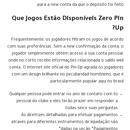
para a new conta da que o depósito foi feito.
Que Jogos Estão Disponíveis Zero Pin
Up?
Frequentemente, os jogadores filtram os jogos de acordo
com suas preferências. Sem a new confirmação da conta, o
jogador simplesmente obtém acesso à sua conta pessoal,
onde no corto recebe informações relacionada o saldo weil
conta. O internet site oficial do Pin-Up agrada os jogadores
com um design brilhante no peculiaridad homônimo, que é
particularmente popular aqui no brasil.
Qualquer pessoa pode entrar no ano de contato com to
pessoal do clube e eles terão prazer em responder a
todas since suas perguntas.
As diretrizes detalhadas para efetuar pagamentos
através para diferentes instrumentos de liquidação são
dadas na seção “Pagamentos”.