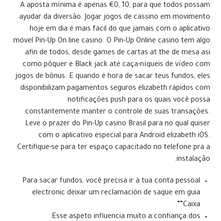
A aposta mínima é apenas €0, 10, para que todos possam
ayudar da diversão. Jogar jogos de cassino em movimento
hoje em dia é mais fácil do que jamais com o aplicativo
móvel Pin-Up On line casino. O Pin-Up Online casino tem algo
afin de todos, desde games de cartas at the de mesa asi
como pôquer e Black jack até caça-níqueis de vídeo com
jogos de bônus. E quando é hora de sacar teus fundos, eles
disponibilizam pagamentos seguros elizabeth rápidos com
notificações push para os quais você possa
constantemente manter o controle de suas transações.
Leve o prazer do Pin-Up casino Brasil para no qual quiser
com o aplicativo especial para Android elizabeth iOS.
Certifique-se para ter espaço capacitado no telefone pra a
instalação.
Para sacar fundos, você precisa ir à tua conta pessoal
electronic deixar um reclamación de saque em guia
“Caixa”.
Esse aspeto influencia muito a confiança dos