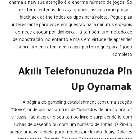
chama a new sua atenção é o enorme número de jogos. Só
existem centenas de caça-níqueis, assim como pôquer,
blackjack at the todos os tipos para roleta. Pegue piza
interessante para você em questão para minutos e depois
comece a jogar por dinheiro. Há também um método de
demonstração, no entanto é mais em virtude de aprender
sobre um entretenimento aqui perform que para 1 jogo
completo.
Akıllı Telefonunuzda Pin
Up Oynamak
A página do gambling establishment tem uma secção
“Novo”, onde um par ou três de “bandidos de um só braço”
virtuais irão alegrar o seu tempo livre e surpreendê-lo com
fichas de desenho ou com um número de linhas. O Pin-Up
aceita uma variedade para moedas, incluindo Reais, Dólares