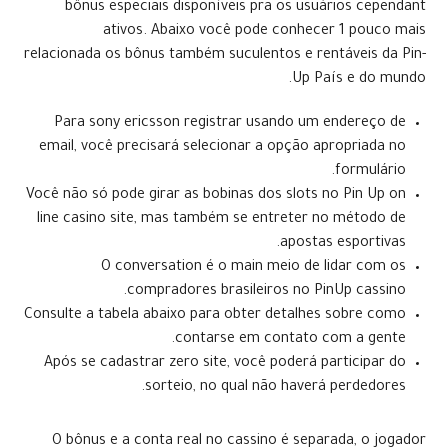
bônus especiais disponíveis pra os usuários cependant
ativos. Abaixo você pode conhecer 1 pouco mais
relacionada os bônus também suculentos e rentáveis da Pin-
Up País e do mundo.
Para sony ericsson registrar usando um endereço de
email, você precisará selecionar a opção apropriada no
formulário.
Você não só pode girar as bobinas dos slots no Pin Up on
line casino site, mas também se entreter no método de
apostas esportivas.
O conversation é o main meio de lidar com os
compradores brasileiros no PinUp cassino.
Consulte a tabela abaixo para obter detalhes sobre como
contarse em contato com a gente.
Após se cadastrar zero site, você poderá participar do
sorteio, no qual não haverá perdedores.
O bônus e a conta real no cassino é separada, o jogador