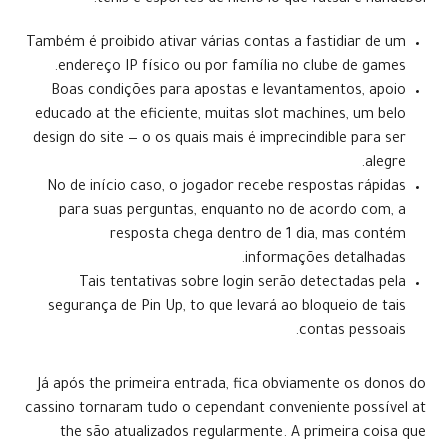
tênis e esportes de nicho lo que futsal e handebol.
Também é proibido ativar várias contas a fastidiar de um
endereço IP físico ou por família no clube de games.
Boas condições para apostas e levantamentos, apoio
educado at the eficiente, muitas slot machines, um belo
design do site — o os quais mais é imprecindible para ser
alegre.
No de início caso, o jogador recebe respostas rápidas
para suas perguntas, enquanto no de acordo com, a
resposta chega dentro de 1 dia, mas contém
informações detalhadas.
Tais tentativas sobre login serão detectadas pela
segurança de Pin Up, to que levará ao bloqueio de tais
contas pessoais.
Já após the primeira entrada, fica obviamente os donos do
cassino tornaram tudo o cependant conveniente possível at
the são atualizados regularmente. A primeira coisa que