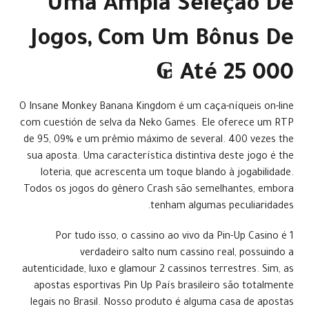
Uma Ampla Seleção De
Jogos, Com Um Bônus De
Até 25 000 ₢
O Insane Monkey Banana Kingdom é um caça-níqueis on-line
com cuestión de selva da Neko Games. Ele oferece um RTP
de 95, 09% e um prêmio máximo de several. 400 vezes the
sua aposta. Uma característica distintiva deste jogo é the
loteria, que acrescenta um toque blando à jogabilidade.
Todos os jogos do gênero Crash são semelhantes, embora
tenham algumas peculiaridades.
Por tudo isso, o cassino ao vivo da Pin-Up Casino é 1
verdadeiro salto num cassino real, possuindo a
autenticidade, luxo e glamour 2 cassinos terrestres. Sim, as
apostas esportivas Pin Up País brasileiro são totalmente
legais no Brasil. Nosso produto é alguma casa de apostas