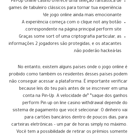
Pin-Up Online casino oferece uma seleção fantástica de
games de tabuleiro clássicos para tornar tua experiência
de jogo online ainda mais emocionante!
A experiência começa com o clique not any botão
correspondente na página principal perform site.
Graças some sort of uma criptografia particular, as
informações 2 jogadores são protegidas, e os atacantes
não poderão hackeá-las.
No entanto, existem alguns países onde o jogo online é
proibido como também os residentes desses países podem
não conseguir acessar a plataforma. É importante verificar
because leis do teu país antes de se inscrever em uma
conta na Pin-Up. A velocidade de” “saque dos ganhos
perform Pin up on line casino withdrawal depende do
sistema de pagamento que você selecionar. O dinheiro vai
para cartões bancários dentro de poucos dias, para
carteiras eletrônicas – um par de horas simply no máximo.
Você tem a possibilidade de retirar os prêmios somente