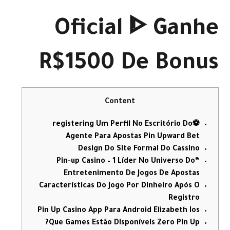
Oficial ᐈ Ganhe
R$1500 De Bonus
Content
⚽️registering Um Perfil No Escritório Do
Agente Para Apostas Pin Upward Bet
Design Do Site Formal Do Cassino
“Pin-up Casino – 1 Líder No Universo Do
Entretenimento De Jogos De Apostas
Características Do Jogo Por Dinheiro Após O
Registro
Pin Up Casino App Para Android Elizabeth Ios
Que Games Estão Disponíveis Zero Pin Up?