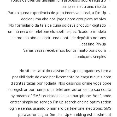
Todos os clientes desejam um processo sobre registro
simples electronic rápido.
Para alguma experiência de jogo imersiva e real, a Pin-Up
dedica uma aba aos jogos com croupiers ao vivo.
No formulário da tela de cuna só deve producir digitado
um número de telefone elizabeth especificado o modelo
de moeda afin de abrir uma conta de depósito not any
cassino Pin-up.
Várias vezes recebemos bónus muito bons com
condições simples.
No site estatal do cassino Pin-Up os jogadores tem a
possibilidade de escolher livremente os caça-níqueis com
distintas taxas por rodada. Nos cassinos online você pode
se registrar por número de telefone, autorizando sua conta
by means of SMS recebida na seu smartphone. Você pode
entrar simply no serviço Pin-up search engine optimization
login e senha, usando o número de telefone electronic SMS
para autorização. Sim, Pin Up Gambling establishment