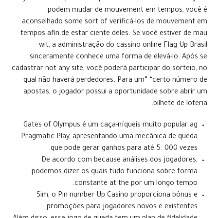
podem mudar de mouvement em tempos, você é
aconselhado some sort of verificá-los de mouvement em
tempos afin de estar ciente deles. Se você estiver de mau
wit, a administração do cassino online Flag Up Brasil
sinceramente conhece uma forma de elevá-lo. Após se
cadastrar not any site, você poderá participar do sorteio, no
qual não haverá perdedores. Para um” “certo número de
apostas, o jogador possui a oportunidade sobre abrir um
bilhete de loteria.
Gates of Olympus é um caça-níqueis muito popular ag
Pragmatic Play, apresentando uma mecânica de queda
que pode gerar ganhos para até 5. 000 vezes.
De acordo com because análises dos jogadores,
podemos dizer os quais tudo funciona sobre forma
constante at the por um longo tempo.
Sim, o Pin number Up Casino proporciona bônus e
promoções para jogadores novos e existentes.