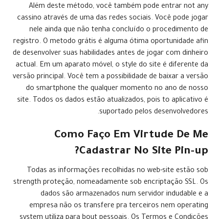
Além deste método, você também pode entrar not any
cassino através de uma das redes sociais. Você pode jogar
nele ainda que não tenha concluído o procedimento de
registro. O metodo grátis é alguma ótima oportunidade afin
de desenvolver suas habilidades antes de jogar com dinheiro
actual. Em um aparato móvel, o style do site é diferente da
versão principal. Você tem a possibilidade de baixar a versão
do smartphone the qualquer momento no ano de nosso
site. Todos os dados estão atualizados, pois to aplicativo é
suportado pelos desenvolvedores.
Como Faço Em Virtude De Me
Cadastrar No Site Pin-up?
Todas as informações recolhidas no web-site estão sob
strength proteção, nomeadamente sob encriptação SSL. Os
dados são armazenados num servidor indudable e a
empresa não os transfere pra terceiros nem operating
system utiliza para bout pessoais. Os Termos e Condições