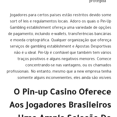
protegida.
Jogadores para certos países estão restritos devido some
sort of leis e regulamentos locais. Adoro os quais o Pin-Up
Gambling establishment ofereça uma variedade de opções
de pagamento, incluindo e-wallets, transferências bancárias
e moeda criptográfica. Qualquer organização que ofereça
serviços de gambling establishment e Apostas Desportivas
não é u ideal. Pin-Up é confiável que também tem vários
traços positivos e alguns negativos menores. Comece
concentrando-se nas vantagens, ou os chamados
profissionais. No entanto, mesmo que a new empresa tenha
somente alguns inconvenientes, eles ainda são visíveis.
O Pin-up Casino Oferece
Aos Jogadores Brasileiros