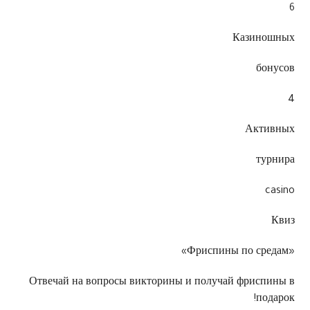
6
Казиношных
бонусов
4
Активных
турнира
casino
Квиз
«Фриспины по средам»
Отвечай на вопросы викторины и получай фриспины в
подарок!