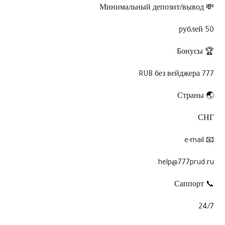
💸 Минимальный депозит/вывод
50 рублей
🏆 Бонусы
777 RUB без вейджера
🌏 Страны
СНГ
📧 e-mail
help@777prud.ru
📞 Саппорт
24/7