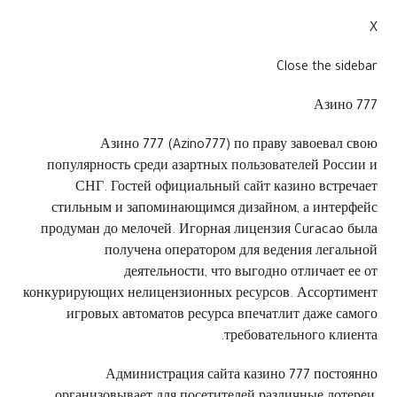
X
Close the sidebar
Азино 777
Азино 777 (Azino777) по праву завоевал свою
популярность среди азартных пользователей России и
СНГ. Гостей официальный сайт казино встречает
стильным и запоминающимся дизайном, а интерфейс
продуман до мелочей. Игорная лицензия Curacao была
получена оператором для ведения легальной
деятельности, что выгодно отличает ее от
конкурирующих нелицензионных ресурсов. Ассортимент
игровых автоматов ресурса впечатлит даже самого
требовательного клиента.
Администрация сайта казино 777 постоянно