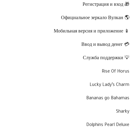
🎁 Регистрация и вход
🌎 Официальное зеркало Вулкан
📱 Мобильная версия и приложение
💳 Ввод и вывод денег
💡 Служба поддержки
Rise Of Horus
Lucky Lady’s Charm
Bananas go Bahamas
Sharky
Dolphins Pearl Deluxe