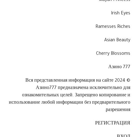
Mayan Princess
Irish Eyes
Ramesses Riches
Asian Beauty
Cherry Blossoms
Азино 777
© 2024 Вся представленная информация на сайте
Азино777 предназначена исключительно для
ознакомительных целей. Запрещено копирование и
использование любой информации без предварительного
разрешения.
РЕГИСТРАЦИЯ