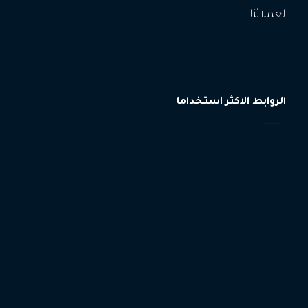
لعملائنا.
الروابط الاكثر استخداما
الرئيسية
الخدمات
إيجادفرص عمل
من نحن
اتصل بنا